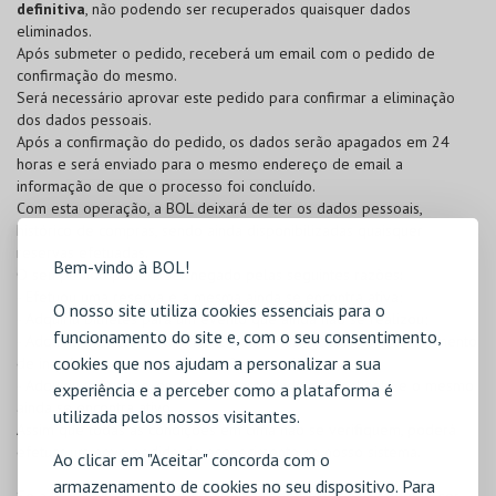
definitiva
, não podendo ser recuperados quaisquer dados
eliminados.
Após submeter o pedido, receberá um email com o pedido de
confirmação do mesmo.
Será necessário aprovar este pedido para confirmar a eliminação
dos dados pessoais.
Após a confirmação do pedido, os dados serão apagados em 24
horas e será enviado para o mesmo endereço de email a
informação de que o processo foi concluído.
Com esta operação, a BOL deixará de ter os dados pessoais,
histórico de compras, sendo ainda disponibilizadas quaisquer
reservas efetuadas.
Bem-vindo à BOL!
O seu pedido poderá ser negado pelas seguintes razões:
- Efetuou uma reserva e a mesma ainda se encontra ativa;
O nosso site utiliza cookies essenciais para o
- Adquiriu bilhetes para um evento que ainda não se realizou;
funcionamento do site e, com o seu consentimento,
- Adquiriu bilhetes para um evento com obrigação de preenchimento
cookies que nos ajudam a personalizar a sua
de inquérito e o mesmo ainda não se realizou;
- Adquiriu um cartão, onde esteja associado como cliente e o mesmo
experiência e a perceber como a plataforma é
ainda se encontra ativo.
utilizada pelos nossos visitantes.
Assim que todas as condições em cima não se verifiquem, poderá
efetuar um novo pedido de esquecimento no nosso sistema.
Ao clicar em "Aceitar" concorda com o
armazenamento de cookies no seu dispositivo. Para