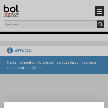
Olá,
iniciar sessão
PT
0
CARRINHO
ATENÇÃO:
EVENTOS
Neste momento, não existem Cartões disponíveis para
venda desta entidade.
CARTÕES
PRODUTOS