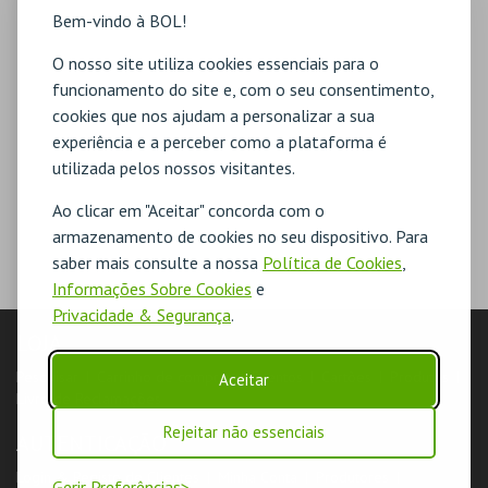
Bem-vindo à BOL!
O nosso site utiliza cookies essenciais para o
funcionamento do site e, com o seu consentimento,
cookies que nos ajudam a personalizar a sua
experiência e a perceber como a plataforma é
utilizada pelos nossos visitantes.
Ao clicar em "Aceitar" concorda com o
armazenamento de cookies no seu dispositivo. Para
saber mais consulte a nossa
Política de Cookies
,
Informações Sobre Cookies
e
Privacidade & Segurança
.
LOJA
Pesquisar
Carrinho de compras
Eventos
Cartões
Produtos
Aceitar
Livro de Reclamações
Rejeitar não essenciais
AUTENTICAÇÃO
Login & Registo de Clientes
Minha Conta
Produtores
Gerir Preferências